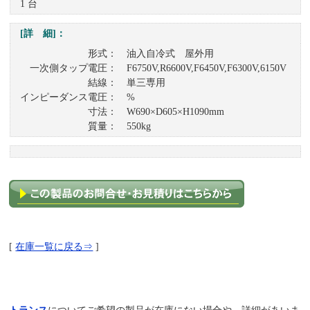
1 台
[詳 細]：
形式： 油入自冷式 屋外用
一次側タップ電圧： F6750V,R6600V,F6450V,F6300V,6150V
結線： 単三専用
インピーダンス電圧： %
寸法： W690×D605×H1090mm
質量： 550kg
[
在庫一覧に戻る⇒
]