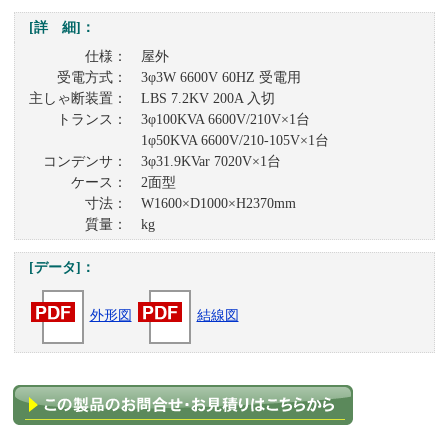
[詳 細]：
仕様： 屋外
受電方式： 3φ3W 6600V 60HZ 受電用
主しゃ断装置： LBS 7.2KV 200A 入切
トランス： 3φ100KVA 6600V/210V×1台
1φ50KVA 6600V/210-105V×1台
コンデンサ： 3φ31.9KVar 7020V×1台
ケース： 2面型
寸法： W1600×D1000×H2370mm
質量： kg
[データ]：
外形図
結線図