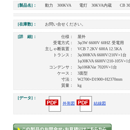
[製品名]：
動力 300KVA 電灯 30KVA内蔵 CB 300
[在庫数]：
お問い合せください。
[詳 細]：
仕様： 屋外
受電方式： 3φ3W 6600V 60HZ 受電用
主しゃ断装置： VCB 7.2KV 600A 12.5KA
トランス： 3φ300KVA 6600V/210V×1台
1φ30KVA 6600V/210-105V×1
コンデンサ： 3φ106KVar 7020V×1台
ケース： 3面型
寸法： W2700×D1900×H2370mm
質量： kg
[データ]：
外形図
結線図