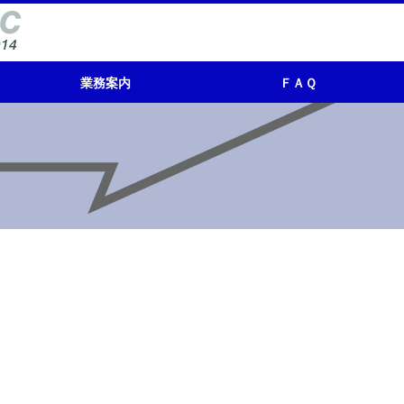
業務案内
ＦＡＱ
レンタル／リース
再生品販売
新品販売
買取り（リサイクル処理）
エンジニアリング
業務編
モーター編
トランス編
キュービクル編
電源機器編