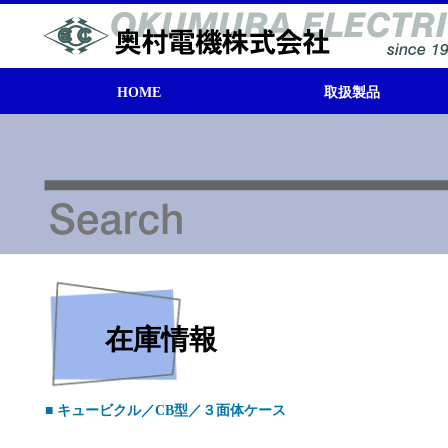
HOME
取扱製品
モータ
トランス（変圧器）
キュービクル
電源機器
取扱製品系統図
在庫検索
在庫情報
■ キュービクル／CB型／３面体ケース