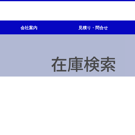
会社案内
見積り・問合せ
会社概要
所在地図
主な取引先
会社沿革
モータ
トランス
キュービクル
全般 問い合わせ