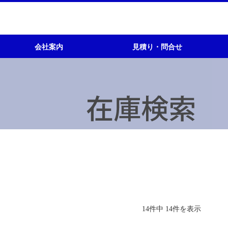
会社案内
見積り・問合せ
会社概要
所在地図
主な取引先
会社沿革
モータ
トランス
キュービクル
全般 問い合わせ
14件中 14件を表示