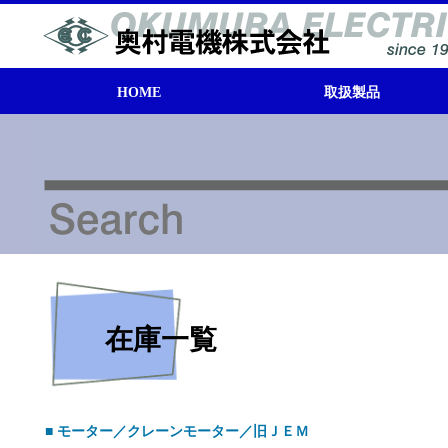
HOME
取扱製品
モータ
トランス（変圧器）
キュービクル
電源機器
取扱製品系統図
在庫検索
在庫一覧
■ モーター／クレーンモーター／旧ＪＥＭ