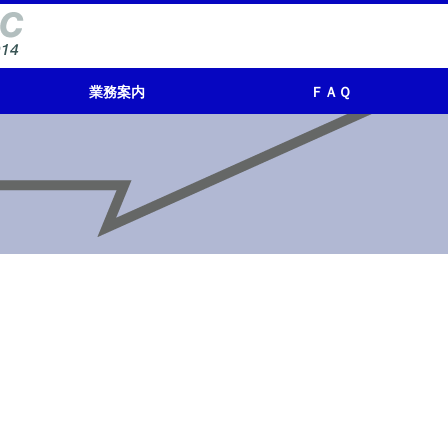
業務案内
ＦＡＱ
レンタル／リース
再生品販売
新品販売
買取り（リサイクル処理）
エンジニアリング
業務編
モーター編
トランス編
キュービクル編
電源機器編