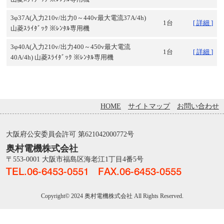
3φ37A(入力210v/出力0～440v最大電流37A/4h)
1台
[ 詳細 ]
山菱ｽﾗｲﾀﾞｯｸ ※ﾚﾝﾀﾙ専用機
3φ40A(入力210v/出力400～450v最大電流
1台
[ 詳細 ]
40A/4h) 山菱ｽﾗｲﾀﾞｯｸ ※ﾚﾝﾀﾙ専用機
HOME
サイトマップ
お問い合わせ
大阪府公安委員会許可 第621042000772号
奥村電機株式会社
〒553-0001 大阪市福島区海老江1丁目4番5号
Copyright© 2024 奥村電機株式会社 All Rights Reserved.