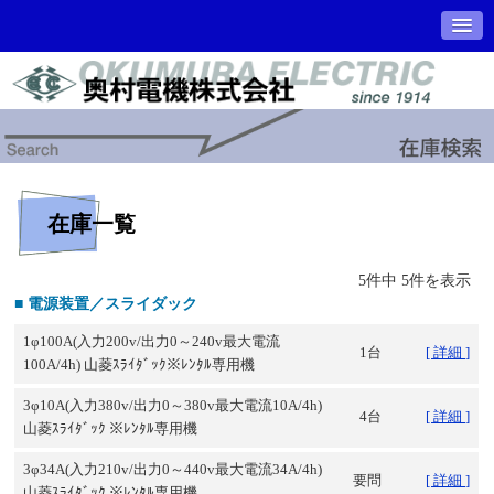
在庫一覧
5件中 5件を表示
■ 電源装置／スライダック
1φ100A(入力200v/出力0～240v最大電流
1台
[ 詳細 ]
100A/4h) 山菱ｽﾗｲﾀﾞｯｸ※ﾚﾝﾀﾙ専用機
3φ10A(入力380v/出力0～380v最大電流10A/4h)
4台
[ 詳細 ]
山菱ｽﾗｲﾀﾞｯｸ ※ﾚﾝﾀﾙ専用機
3φ34A(入力210v/出力0～440v最大電流34A/4h)
要問
[ 詳細 ]
山菱ｽﾗｲﾀﾞｯｸ ※ﾚﾝﾀﾙ専用機